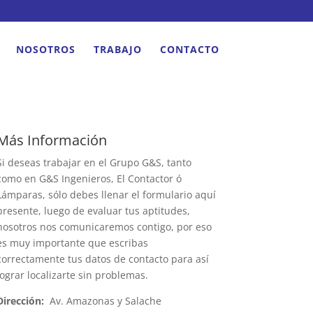
NOSOTROS
TRABAJO
CONTACTO
Más Información
Si deseas trabajar en el Grupo G&S, tanto
como en G&S Ingenieros, El Contactor ó
Lámparas, sólo debes llenar el formulario aquí
presente, luego de evaluar tus aptitudes,
nosotros nos comunicaremos contigo, por eso
es muy importante que escribas
correctamente tus datos de contacto para así
lograr localizarte sin problemas.
Dirección:
Av. Amazonas y Salache