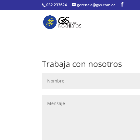
032 233624
gerencia@gys.com.ec
Trabaja con nosotros